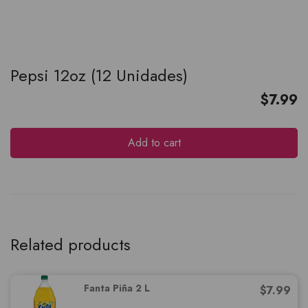
Pepsi 12oz (12 Unidades)
$
7.99
Add to cart
Related products
Fanta Piña 2 L
$
7.99