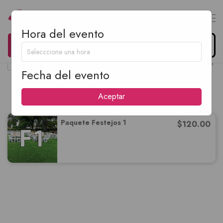
Hora del evento
0
Organiza tu evento
$
0.00
Fecha del evento
Festejos
Aceptar
Paquete Festejos 1
$
120.00