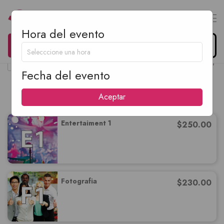
Hora del evento
0
Organiza tu evento
$
0.00
Fecha del evento
Paquetes
Aceptar
Entertaiment 1
$
250.00
Fotografia
$
230.00