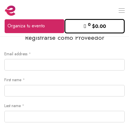
0
Organiza tu evento
$
0.00
Registrarse como Proveedor
Email address
*
Username or email address
*
First name
*
Password
*
Last name
*
Remember me
Lost your password?
Log in