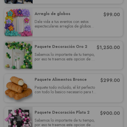
deslumbrará a tus invitados y cumplira
con todas sus expectativas.
Arreglo de globos
$
99.00
Dale vida a tus eventos con estos
espectaculares arreglos de globos
que se pueden hacer en forma que
desees, escoje entre los distintos
tamaños y colores qu tenemos para...
Paquete Decoración Oro 2
$
1,250.00
Sabemos lo importante de tu tiempo,
por eso te traemos esta opcion de
paquete muy completo el cual
deslumbrará a tus invitados y cumplira
con todas sus expectativas.
Paquete Alimentos Bronce
$
299.00
Paquete todo incluido, el kit perfecto
con todo lo basico necesario para tu
fiesta, relájate y se un invitados más.
Paquete Decoración Plata 2
$
900.00
Sabemos lo importante de tu tiempo,
por eso te traemos esta opcion de