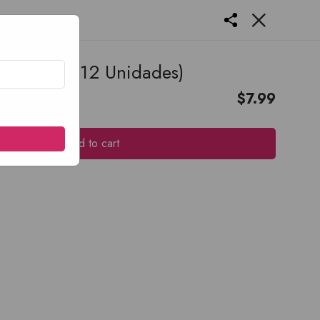
iet 12oz (12 Unidades)
$
7.99
Add to cart