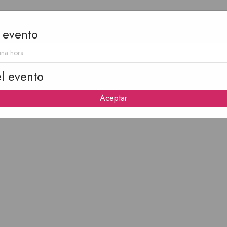
 evento
Dr Pepper D
l evento
Aceptar