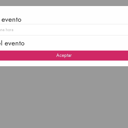
 evento
Fress Kolita
l evento
Aceptar