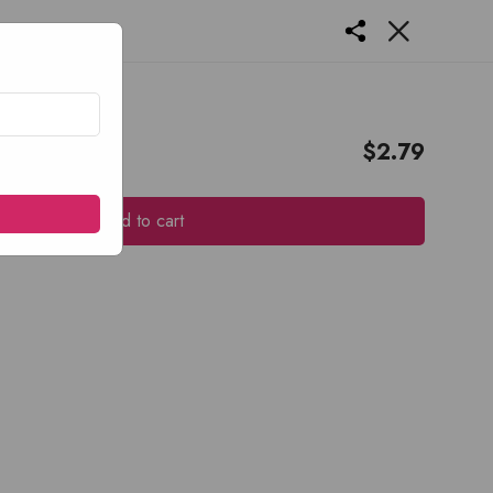
 2L
$
2.79
Add to cart